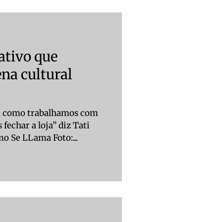
ativo que
na cultural
ma como trabalhamos com
 fechar a loja” diz Tati
o Se LLama Foto:...