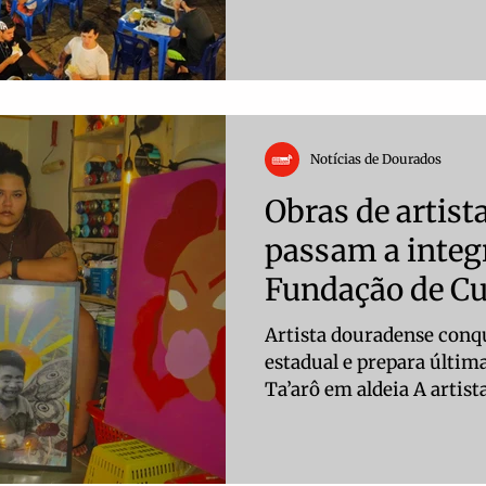
e itinerante completou u
dia 12 de outubro. A pri
Praça Paraguaia, reunin
ideia inicial era reunir p
especialmente aqueles q
eram aceitos em feiras m
Notícias de Dourados
espaço para quem ficava d
Kovacs, ideali
Obras de artis
passam a integ
Fundação de Cu
Artista douradense conq
estadual e prepara últim
Ta’arô em aldeia A artis
Carolina Ferreira de Sou
Damata, foi selecionada n
Nacional Aldir Blanc de