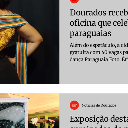
experiências e histórias 
dia, o destaque foi a Fei
Dourados receb
oficina que cel
paraguaias
Além do espetáculo, a ci
gratuita com 40 vagas pa
dança Paraguaia Foto: Éri
de outubro, Dourados re
Quê de Paraguaia”, solo d
Vieira, que será apresen
Cultura e Arte, às 20h, c
da apresentação, Ana t
oficina gratuita de Dança
Notícias de Dourados
outubro, das 14h às 18h,
Exposição dest