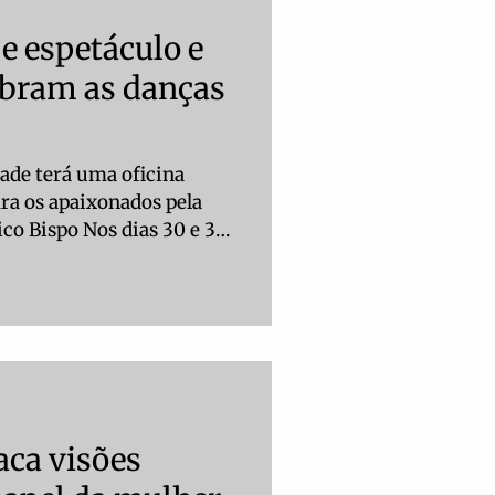
de sucesso. Já no segundo
ra Criativa Mulhe
e espetáculo e
ebram as danças
dade terá uma oficina
ra os apaixonados pela
co Bispo Nos dias 30 e 31
cebe o espetáculo “Um
e dança da artista Ana
tado no Casulo – Espaço de
om entrada gratuita. Antes
ambém ministra uma
s Paraguaias no dia 25 de
 na Fadir/UFGD, com 40 v
aca visões