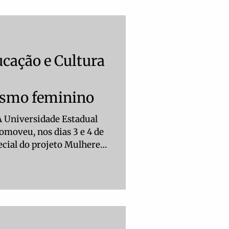
am agora a compor o
da Fundação de Cultura de
 dessa conquista, a
ucação e Cultura
smo feminino
A Universidade Estadual
omoveu, nos dias 3 e 4 de
cial do projeto Mulheres
tura UEMS – Espaço
No primeiro dia, a
 palestra sobre
ificação de produtos e
mulheres
 que compartilharam