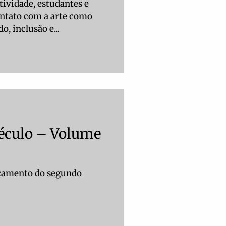
tividade, estudantes e
ntato com a arte como
, inclusão e...
Século – Volume
ançamento do segundo