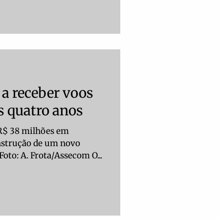
 a receber voos
s quatro anos
 R$ 38 milhões em
nstrução de um novo
Foto: A. Frota/Assecom O...