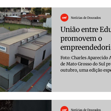
– Lei nº 14.399/2022) na categoria de artes visuais.
Duas de suas obras pass
acervo de artes visuais 
Notícias de Dourados
Mato Grosso do Sul. Além
artista também
União entre Ed
promovem o
empreendedori
Foto: Charles Aparecido 
de Mato Grosso do Sul pr
outubro, uma edição espe
em Ação, na Casa da Cul
Guaraoby, em Dourados. 
programação contou com
empreendedorismo e qual
uma mesa-redonda com 
empreendedoras locais,
Notícias de Dourados