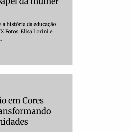
papel da mulher
e a história da educação
ni e
..
ão em Cores
ransformando
nidades