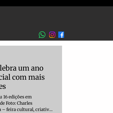
elebra um ano
cial com mais
es
u 16 edições em
de Foto: Charles
– feira cultural, criativa