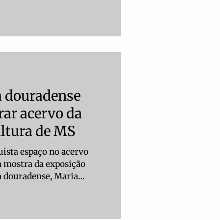
m ano de existência no
meira edição aconteceu na
do 15 empreendedores. “A
oucos feirantes,
ue, por algum motivo, não
aiores. Queríamos abrir
e fora”, explica Aline
ta douradense
rar acervo da
ltura de MS
uista espaço no acervo
a mostra da exposição
ta douradense, Maria
sa, conhecida como
o edital da Política
 Fomento à Cultura (PNAB