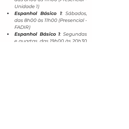
Unidade 1)
Espanhol Básico 1
: Sábados, 
das 8h00 às 11h00 (Presencial - 
FADIR)
Espanhol Básico 1
: Segundas 
e quartas, das 19h00 às 20h30 
(Online)
Guarani Introdutório
: 
Segundas e sextas, das 17h30 
às 18h30 (Presencial - Unidade 
1)
Mais informações podem ser 
obtidas na página do Centro de 
Formação ou pelo telefone (67) 
3410-2890 ou pelo e-mail 
centrodeformacao@ufgd.edu.br
. O 
atendimento presencial ocorre de 