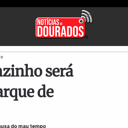
ra
zinho será
rque de
causa do mau tempo