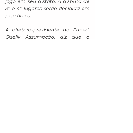
jogo em seu distrito. A disputa de 
3º e 4º lugares serão decidida em 
jogo único.
A diretora-presidente da Funed, 
Giselly Assumpção, diz que a 
competição amadora visa difundir 
o esporte no município e distritos, 
além de promover um maior 
intercâmbio esportivo entre os 
atletas, dirigentes e torcedores, 
“onde a amizade e o respeito 
devem prevalecer como ponto 
primordial no convívio social”.
Ela também destaca o apoio do 
prefeito Marçal Filho para a 
realização do tradicional 
campeonato interdistrital. “O 