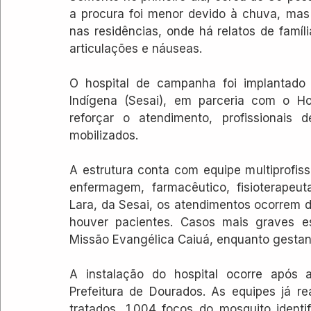
a procura foi menor devido à chuva, mas 
nas residências, onde há relatos de famíl
articulações e náuseas.
O hospital de campanha foi implantado 
Indígena (Sesai), em parceria com o Hos
reforçar o atendimento, profissionai
mobilizados.
A estrutura conta com equipe multiprofissi
enfermagem, farmacêutico, fisioterapeut
Lara, da Sesai, os atendimentos ocorrem 
houver pacientes. Casos mais graves e
Missão Evangélica Caiuá, enquanto gesta
A instalação do hospital ocorre após a
Prefeitura de Dourados. As equipes já rea
tratados, 1.004 focos do mosquito identi