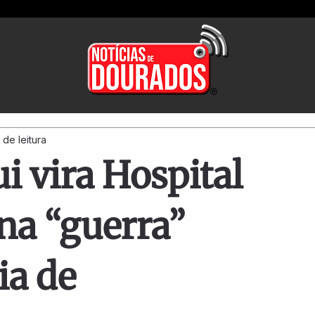
 de leitura
i vira Hospital
a “guerra”
ia de