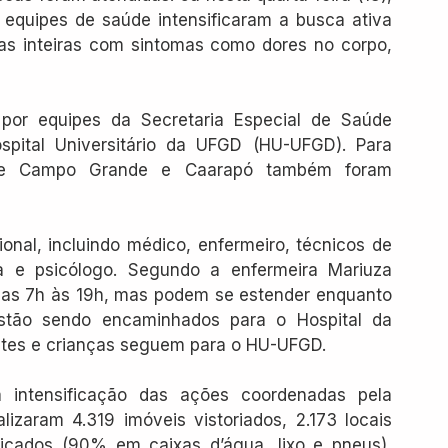
equipes de saúde intensificaram a busca ativa 
ias inteiras com sintomas como dores no corpo, 
por equipes da Secretaria Especial de Saúde 
pital Universitário da UFGD (HU-UFGD). Para 
s de Campo Grande e Caarapó também foram 
onal, incluindo médico, enfermeiro, técnicos de 
a e psicólogo. Segundo a enfermeira Mariuza 
das 7h às 19h, mas podem se estender enquanto 
stão sendo encaminhados para o Hospital da 
ntes e crianças seguem para o HU-UFGD.
 intensificação das ações coordenadas pela 
lizaram 4.319 imóveis vistoriados, 2.173 locais 
ficados (90% em caixas d’água, lixo e pneus), 