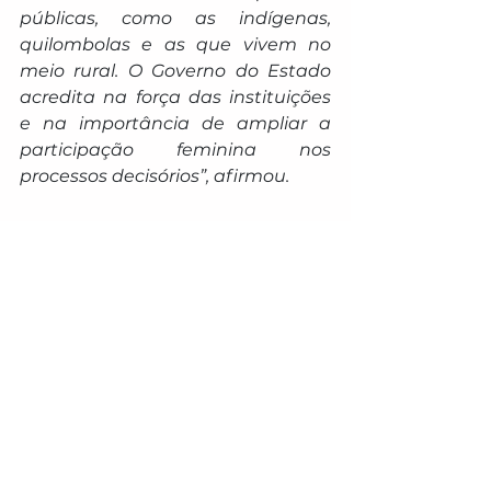
públicas, como as indígenas, 
quilombolas e as que vivem no 
meio rural. O Governo do Estado 
acredita na força das instituições 
e na importância de ampliar a 
participação feminina nos 
processos decisórios”, afirmou.
CEDM-MS
Criado em 1987, o Conselho 
Estadual dos Direitos da Mulher é 
um órgão colegiado de caráter 
deliberativo, com composição 
paritária entre representantes do 
poder público estadual e da 
sociedade civil organizada. 
Atualmente, é formado por 22 