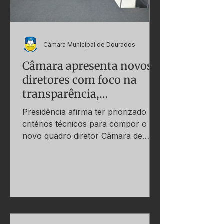
Câmara Municipal de Dourados
Câmara apresenta novos
diretores com foco na
transparência,
modernização e redução
Presidência afirma ter priorizado
de gasto
critérios técnicos para compor o
novo quadro diretor Câmara de
Dourados realizou reunião na
manhã desta...