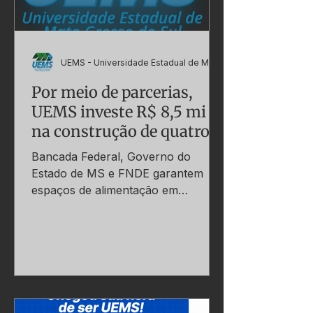
localiza
UEMS - Universidade Estadual de Mato Grosso do Sul
Por meio de parcerias,
UEMS investe R$ 8,5 mi
na construção de quatro
Restaurantes
Bancada Federal, Governo do
Universitários
Estado de MS e FNDE garantem
espaços de alimentação em
Dourados, Campo Grande,
Aquidauana e Paranaíba Imagem:
Divulgação A Universidade Estadual
de Mato Grosso do Sul (UEMS)
anuncia a construção de quatro
restaurantes universitários (RUs)
com um investimento de superior a