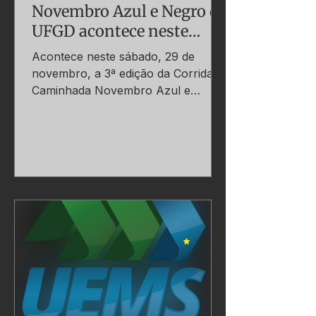
Novembro Azul e Negro da
UFGD acontece neste
sábado
Acontece neste sábado, 29 de
novembro, a 3ª edição da Corrida e
Caminhada Novembro Azul e
Negro, organizada pela
Universidade Federal da Grande
Dourados (UFGD). O evento tem
como objetivo promover a
conscientização sobre o combate
ao câncer de próstata, incentivar
hábitos saudáveis e valorizar a
consciência negra e as ações
afirmativas. Com quase 500
participantes previstos, as
inscrições já estão encerradas. A
largada e a chegada serão em
frente à Unidade 1 da UFGD,