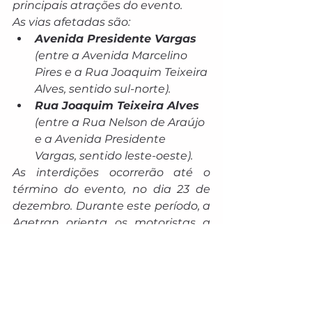
principais atrações do evento.
As vias afetadas são:
Avenida Presidente Vargas
(entre a Avenida Marcelino 
Pires e a Rua Joaquim Teixeira 
Alves, sentido sul-norte).
Rua Joaquim Teixeira Alves
(entre a Rua Nelson de Araújo 
e a Avenida Presidente 
Vargas, sentido leste-oeste).
As interdições ocorrerão até o 
término do evento, no dia 23 de 
dezembro. Durante este período, a 
Agetran orienta os motoristas a 
utilizarem o aplicativo 
Waze
, que 
fornecerá as melhores rotas 
alternativas para desviar das 
áreas interditadas e minimizar o 
impacto no trânsito.