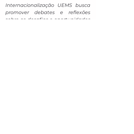
Internacionalização UEMS busca 
promover debates e reflexões 
sobre os desafios e oportunidades 
da internacionalização na 
educação superior, reforçando a 
importância da inclusão e da 
transformação nesse processo.
Para mais informações, acesse: 
https://www.uems.br/diretoria/dri
Inscrições
: 
https://www.even3.com.br/5-
semana-de-internacionalizacao-
uems/
Comentários