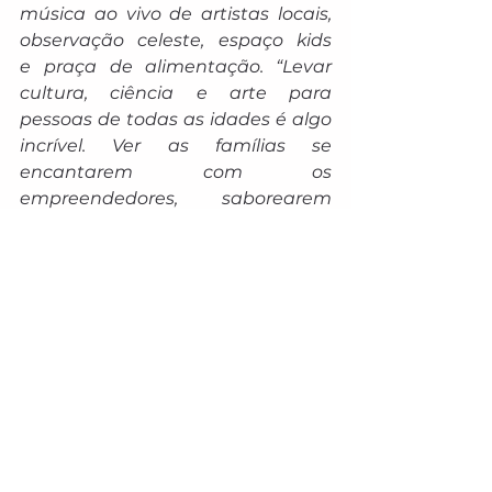
música ao vivo de artistas locais, 
observação celeste, espaço kids
e
praça de alimentação. 
“Levar 
cultura, ciência e arte para 
pessoas de todas as idades é algo 
incrível. Ver as famílias se 
encantarem com os 
empreendedores, saborearem 
uma comidinha gostosa, curtirem 
músicas variadas e ainda 
vivenciarem experiências tão ricas 
é muito gratificante”, relata Aline.
Com o olhar de quem também é 
feirante, ela finaliza com emoção: 
“O coração está cheio de 
esperança depois desse um ano 
de tanto aprendizado. Eu, minha 
mãe, que está comigo todos os 