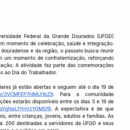
ersidade Federal da Grande Dourados (UFGD) 
, um momento de celebração, saúde e integração. 
 douradense e da região, o passeio busca reunir 
m um momento de confraternização, reforçando 
ulação. A atividade faz parte das comemorações 
 ao Dia do Trabalhador.
iares já estão abertas e seguem até o dia 19 de 
gle/3VCMFEP7niMUi1bZ9
. Para a comunidade 
ões estarão disponíveis entre os dias 5 e 19 de 
le/qVgNeLtYHVzYGMSf8
. A expectativa é de que 
, entre crianças, jovens, adultos e famílias. As 
ma: 200 destinadas a servidores da UFGD e seus 