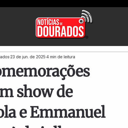
rados
23 de jun. de 2025
4 min de leitura
comemorações
om show de
ola e Emmanuel