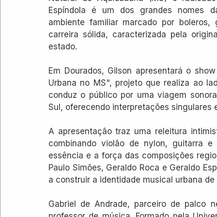
Espíndola é um dos grandes nomes da
ambiente familiar marcado por boleros, 
carreira sólida, caracterizada pela origin
estado.
Em Dourados, Gilson apresentará o show "
Urbana no MS", projeto que realiza ao la
conduz o público por uma viagem sonora
Sul, oferecendo interpretações singulares e
A apresentação traz uma releitura intimi
combinando violão de nylon, guitarra e 
essência e a força das composições regio
Paulo Simões, Geraldo Roca e Geraldo Espí
a construir a identidade musical urbana de
Gabriel de Andrade, parceiro de palco ne
professor de música. Formado pela Unive