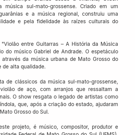
 música sul-mato-grossense. Criado em um 
guarânias e a música regional, construiu uma 
alidade e pela fidelidade às raízes culturais do 
Violão entre Guitarras – A História da Música 
do do músico Gabriel de Andrade. O espetáculo 
 através da música urbana de Mato Grosso do 
 de alta qualidade.
sta de clássicos da música sul-mato-grossense, 
violão de aço, com arranjos que ressaltam a 
nais. O show resgata o legado de artistas como 
ndola, que, após a criação do estado, ajudaram 
 Mato Grosso do Sul.
ste projeto, é músico, compositor, produtor e 
rsidade Federal de Mato Grosso do Sul (UFMS), 