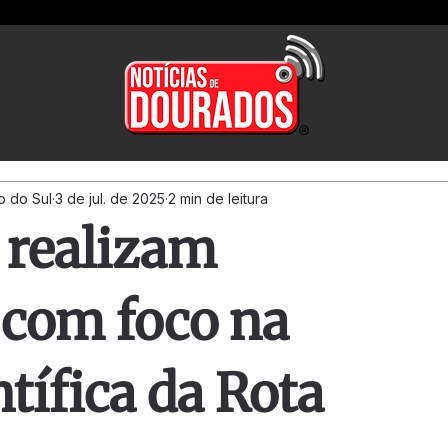
o do Sul
3 de jul. de 2025
2 min de leitura
realizam
com foco na
tífica da Rota