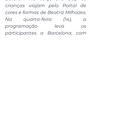
crianças viajam pelo Portal de 
cores e formas de Beatriz Milhazes. 
Na quarta-feira (14), a 
programação leva os 
participantes a Barcelona, com 
“Nzuá brinca com os dragões de 
Gaudí”. Na quinta-feira (15), o 
destaque são as capulanas 
mágicas de Moçambique. O 
encerramento, na sexta-feira (16), 
apresenta “Nzuá: cores e formas 
da arte indígena do Brasil”.
As inscrições são realizadas pelo 
WhatsApp (67) 99971-8879. Taxa 
de R$ 250,00 para a semana 
completa, incluindo lanche e 
materiais, ou R$ 60,00 por tarde 