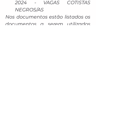
2024 - VAGAS COTISTAS 
NEGROS/AS
Nos documentos estão listados os 
documentos a serem utilizados 
para efetivação de matrículas, 
assim como as disposições 
referentes às bancas de 
verificação fenotípica. 
O edital de convocação da 1ª 
Chamada da Lista de Espera  do 
SISU está previsto para ser 
publicado no dia 16 de fevereiro de 
2024. Mais informações acesse: 
http://www.uems.br/diretori/dra/edi
tais
  ou 
https://www.uems.br/pro-
reitoria/proe/dind/permanent
.
 Em 
caso de dúvidas contatar a 
Divisão de Ingresso Discente 