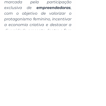
marcada pela participação 
exclusiva de 
empreendedoras
, 
com o objetivo de valorizar o 
protagonismo feminino, incentivar 
a economia criativa e destacar a 
diversidade presente dentro e fora 
do ambiente universitário.
Aberta ao público, a Feira Cultural 
reúne exposição e 
comercialização de produtos 
como artesanato, gastronomia, 
moda autoral, arte e outros 
segmentos criativos. A iniciativa 
busca fortalecer o vínculo entre 
universidade e comunidade, 
promovendo integração, 
visibilidade para pequenos 
negócios e incentivo à produção 
cultural local.