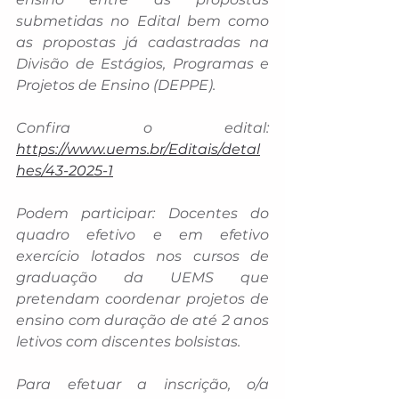
submetidas no Edital bem como 
as propostas já cadastradas na 
Divisão de Estágios, Programas e 
Projetos de Ensino (DEPPE). 
Confira o edital: 
https://www.uems.br/Editais/detal
hes/43-2025-1
Podem participar: Docentes do 
quadro efetivo e em efetivo 
exercício lotados nos cursos de 
graduação da UEMS que 
pretendam coordenar projetos de 
ensino com duração de até 2 anos 
letivos com discentes bolsistas.
Para efetuar a inscrição, o/a 