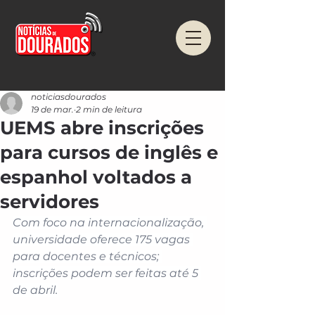
noticiasdourados
19 de mar.
2 min de leitura
UEMS abre inscrições
para cursos de inglês e
espanhol voltados a
servidores
Com foco na internacionalização, 
universidade oferece 175 vagas 
para docentes e técnicos; 
inscrições podem ser feitas até 5 
de abril.