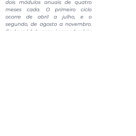
dois módulos anuais de quatro 
meses cada. O primeiro ciclo 
ocorre de abril a julho, e o 
segundo, de agosto a novembro. 
Cada módulo possui carga horária 
de 45 horas, totalizando 30 
encontros on-line com duração de 
1h30, realizados duas vezes por 
semana.
A DRI informa que os horários e 
dias das aulas são pré-
estabelecidos, não sendo 
permitida a escolha por parte do 
servidor. A distribuição dos alunos 
nas turmas respeitará o nível 
cursado em 2025 ou o 
desempenho em teste de 
proficiência.