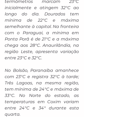
termômetros marcam 23°C 
inicialmente e atingem 32°C ao 
longo do dia. Dourados tem 
mínima de 22°C e máxima 
semelhante à capital. Na fronteira 
com o Paraguai, a mínima em 
Ponta Porã é de 21°C e a máxima 
chega aos 28°C. Anaurilândia, na 
região Leste, apresenta variação 
entre 23°C e 32°C.
No Bolsão, Paranaíba amanhece 
com 23°C e registra 32°C à tarde; 
Três Lagoas, na mesma região, 
tem mínima de 24°C e máxima de 
33°C. No Norte do estado, as 
temperaturas em Coxim variam 
entre 24°C e 34° durante esta 
quarta.