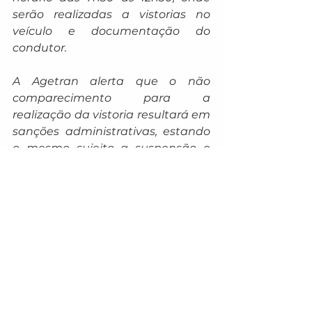
serão realizadas a vistorias no 
veículo e documentação do 
condutor.
A Agetran alerta que o não 
comparecimento para a 
realização da vistoria resultará em 
sanções administrativas, estando 
o mesmo sujeito a suspensão e 
até mesmo a cassação, caso não 
regularize sua situação.
A Escola Pública de Trânsito fica 
na Rua Vivaldi de Oliveira, 5795, 
Jardim Márcia e o telefone é (67) 
98163-0329.