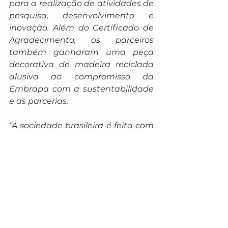
para a realização de atividades de 
pesquisa, desenvolvimento e 
inovação. Além do Certificado de 
Agradecimento, os parceiros 
também ganharam uma peça 
decorativa de madeira reciclada 
alusiva ao compromisso da 
Embrapa com a sustentabilidade 
e as parcerias.
“A sociedade brasileira é feita com 
uma pluralidade muito grande. 
Nossa nação é construída por 
todos, onde todos são 
importantes. Veja que cada 
homenageado noevento 
representa um diferente 
segmento e isso reforça que juntos 
construímos o nosso país”, disse o 