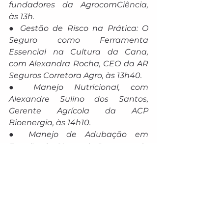
fundadores da AgrocomCiência, 
às 13h.
● Gestão de Risco na Prática: O 
Seguro como Ferramenta 
Essencial na Cultura da Cana, 
com Alexandra Rocha, CEO da AR 
Seguros Corretora Agro, às 13h40.
● Manejo Nutricional, com 
Alexandre Sulino dos Santos, 
Gerente Agrícola da ACP 
Bioenergia, às 14h10.
● Manejo de Adubação em 
Função da Classe de Resposta de 
Variedades de Cana- de-Açúcar, 
com Arthur Bernardino, 
Engenheiro Agrônomo do Centro 
de Tecnologia Canavieira (CTC), às 
14h50.