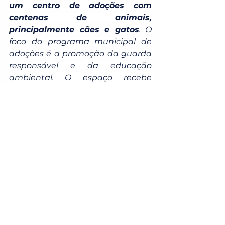
um centro de adoções com 
centenas de animais, 
principalmente cães e gatos
. O 
foco do programa municipal de 
adoções é a promoção da guarda 
responsável e da educação 
ambiental. O espaço recebe 
grupos escolares, de até 30 
crianças, com mediação do 
contato com os animais e o 
objetivo de criar consciência nos 
pequenos, que agem como 
multiplicadores em seus lares. 
"A criança é um agente 
multiplicador, leva para sua 
família e sua comunidade 
informações e o 