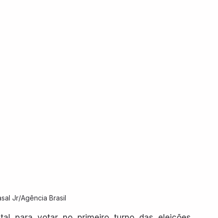
sal Jr/Agência Brasil
ital para votar no primeiro turno das eleições 