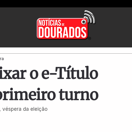
ura
xar o e-Título
primeiro turno
, véspera da eleição