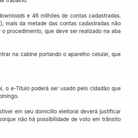
e trabalho. 
downloads
 e 46 milhões de contas cadastradas. 
SE), mais da metade das contas cadastradas não 
 o procedimento, que deve ser realizado na aba 
trar na cabine portando o aparelho celular, que 
al, o e-Título poderá ser usado pelo cidadão que 
omingo.
Pelas regras eleitorais, o eleitor que não estiver em seu domicílio eleitoral deverá justificar 
 porque não há possibilidade de voto em trânsito 