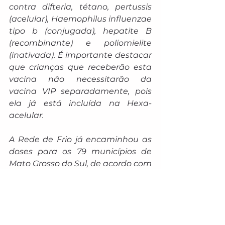
contra difteria, tétano, pertussis 
(acelular), Haemophilus influenzae 
tipo b (conjugada), hepatite B 
(recombinante) e poliomielite 
(inativada). É importante destacar 
que crianças que receberão esta 
vacina não necessitarão da 
vacina VIP separadamente, pois 
ela já está incluída na Hexa-
acelular.
A Rede de Frio já encaminhou as 
doses para os 79 municípios de 
Mato Grosso do Sul, de acordo com 
a estimativa populacional. 
Considerando a estratégia 
especial os municípios não 
precisarão solicitar as doses via E-
CRIE para o grupo ampliado.