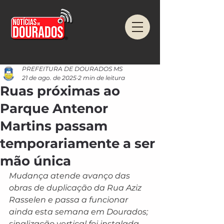
PREFEITURA DE DOURADOS MS
21 de ago. de 2025
2 min de leitura
Ruas próximas ao
Parque Antenor
Martins passam
temporariamente a ser
mão única
Mudança atende avanço das 
obras de duplicação da Rua Aziz 
Rasselen e passa a funcionar 
ainda esta semana em Dourados; 
sinalização vertical foi instalada 