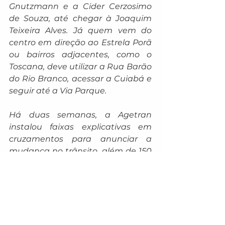
Gnutzmann e a Cider Cerzosimo 
de Souza, até chegar à Joaquim 
Teixeira Alves. Já quem vem do 
centro em direção ao Estrela Porã 
ou bairros adjacentes, como o 
Toscana, deve utilizar a Rua Barão 
do Rio Branco, acessar a Cuiabá e 
seguir até a Via Parque.
Há duas semanas, a Agetran 
instalou faixas explicativas em 
cruzamentos para anunciar a 
mudança no trânsito, além de 150 
placas verticais. As vias 
permanecerão em mão única até 
a conclusão das obras, previstas 
para fevereiro de 2026. A Agetran 
reforça a necessidade de atenção 
redobrada, especialmente nos 