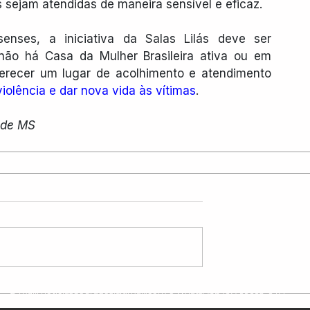
 sejam atendidas de maneira sensível e eficaz.
nses, a iniciativa da Salas Lilás deve ser 
ão há Casa da Mulher Brasileira ativa ou em 
ferecer um lugar de acolhimento e atendimento 
violência e dar nova vida às vítimas
.
 de MS
©2026 Notícias de Dourados. Todos os Direitos Reservados.
E-mail:
noticiasdourados@gmail.com
e WhatsApp (67) 99668-6471
CNPJ: 31.499.464/0001-18