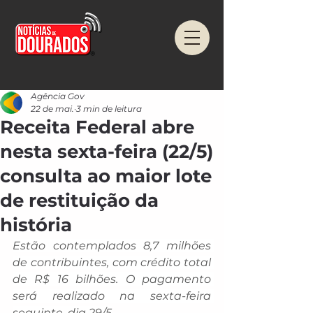
Agência Gov
22 de mai.
3 min de leitura
Receita Federal abre
nesta sexta-feira (22/5)
consulta ao maior lote
de restituição da
história
Estão contemplados 8,7 milhões 
de contribuintes, com crédito total 
de R$ 16 bilhões. O pagamento 
será realizado na sexta-feira 
seguinte, dia 29/5