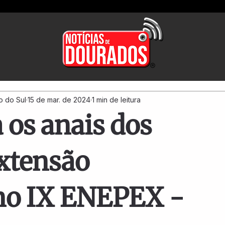
o do Sul
15 de mar. de 2024
1 min de leitura
 os anais dos
Extensão
no IX ENEPEX -