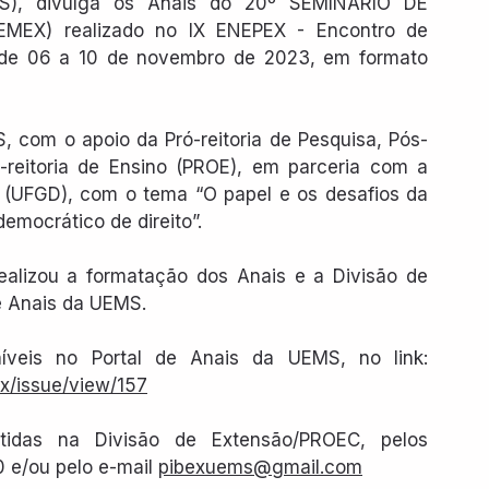
S), divulga os Anais do 20º SEMINÁRIO DE 
EX) realizado no IX ENEPEX - Encontro de 
Ensino, Pesquisa e Extensão, no período de 06 a 10 de novembro de 2023, em formato 
 com o apoio da Pró-reitoria de Pesquisa, Pós-
reitoria de Ensino (PROE), em parceria com a 
 (UFGD), com o tema “O papel e os desafios da 
emocrático de direito”.
ealizou a formatação dos Anais e a Divisão de 
de Anais da UEMS.
Os trabalhos de Extensão estão disponíveis no Portal de Anais da UEMS, no link: 
ex/issue/view/157
tidas na Divisão de Extensão/PROEC, pelos 
 e/ou pelo e-mail 
pibexuems@gmail.com