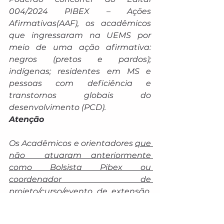
004/2024 PIBEX – Ações 
Afirmativas(AAF), os acadêmicos 
que ingressaram na UEMS por 
meio de uma ação afirmativa: 
negros (pretos e pardos); 
indígenas; residentes em MS e 
pessoas com deficiência e 
transtornos globais do 
desenvolvimento (PCD).
Atenção
Os Acadêmicos e orientadores 
que 
não  atuaram anteriormente 
como Bolsista Pibex ou 
coordenador de 
projeto/curso/evento de extensão
, 
deverão participar do Curso de 
Formação de Extensionista na 