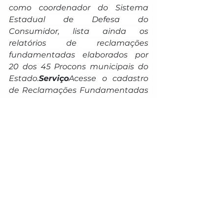
como coordenador do Sistema 
Estadual de Defesa do 
Consumidor, lista ainda os 
relatórios de reclamações 
fundamentadas elaborados por 
20 dos 45 Procons municipais do 
Estado.
Serviço
Acesse o cadastro 
de Reclamações Fundamentadas 
de 2025: 
- 
Procon Mato Grosso do 
Sul
- 
Amambai
- 
Aparecida do 
Taboado
- 
Aquidauana
- 
Bonito
- 
Caarapó
- 
Costa Rica
- 
Coxim
- 
Deodápolis
- 
Dourados
- 
Fátima do 
Sul
- 
Inocência
- 
Maracaju
- 
Miranda
- 
Naviraí
- 
Nova 
Andradina
- 
Paranaíba
- 
Ponta 
Porã
- 
Rio Brilhante
- 
Sidrolândia
- 
Três Lagoas