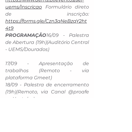
uems/Inscricao
 Formulário direto 
de inscrição: 
https://forms.gle/Czn3qNeBzqY2ht
4t9
PROGRAMAÇÃO
16/09 - Palestra 
de Abertura (19h)(Auditório Central 
- UEMS/Dourados)
17/09 - Apresentação de 
trabalhos (Remoto - via 
plataforma Gmeet)
18/09 - Palestra de encerramento 
(19h)(Remoto, via Canal @proafe 
no Youtube)
EVENTO GRATUITO & HÍBRIDO
1 - Políticas Educacionais, Inclusão, 