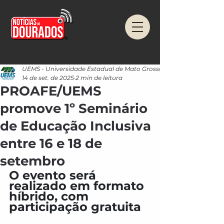
UEMS - Universidade Estadual de Mato Grosso do Sul
14 de set. de 2025
2 min de leitura
PROAFE/UEMS
promove 1º Seminário
de Educação Inclusiva
entre 16 e 18 de
setembro
O evento será 
realizado em formato 
híbrido, com 
participação gratuita