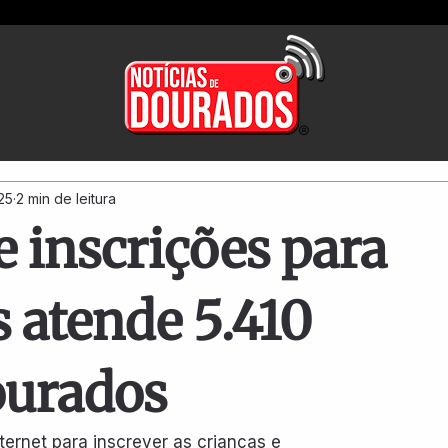
25
2 min de leitura
e inscrições para
 atende 5.410
ourados
ernet para inscrever as crianças e 