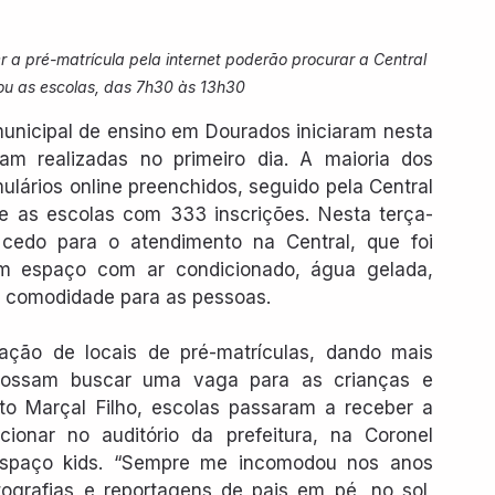
r a pré-matrícula pela internet poderão procurar a Central 
 ou as escolas, das 7h30 às 13h30
municipal de ensino em Dourados iniciaram nesta 
ram realizadas no primeiro dia. A maioria dos 
ulários online preenchidos, seguido pela Central 
e as escolas com 333 inscrições. Nesta terça-
cedo para o atendimento na Central, que foi 
num espaço com ar condicionado, água gelada, 
e comodidade para as pessoas. 
ação de locais de pré-matrículas, dando mais 
possam buscar uma vaga para as crianças e 
to Marçal Filho, escolas passaram a receber a 
ionar no auditório da prefeitura, na Coronel 
espaço kids. “Sempre me incomodou nos anos 
ografias e reportagens de pais em pé, no sol, 