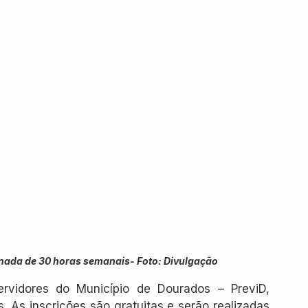
rnada de 30 horas semanais- Foto: Divulgação
ervidores do Município de Dourados – PreviD, 
s. As inscrições são gratuitas e serão realizadas 