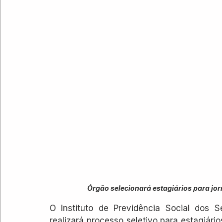
Órgão selecionará estagiários para jo
O Instituto de Previdência Social dos S
realizará processo seletivo para estagiário