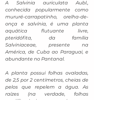
A Salvinia auriculata Aubl., 
conhecida popularmente como 
mururé-carrapatinho, orelha-de-
onça e salvínia, é uma planta 
aquática flutuante livre, 
pteridófita, da família 
Salviniaceae, presente na 
América, de Cuba ao Paraguai, e 
abundante no Pantanal.
A planta possui folhas ovaladas, 
de 2,5 por 2 centímetros, cheias de 
pelos que repelem a água. As 
raízes (na verdade, folhas 
modificadas) saem de uma 
estrutura em formato de âncora, 
abaixo das folhas, que se 
comportam como esponja, 
segurando água e sedimentos. 