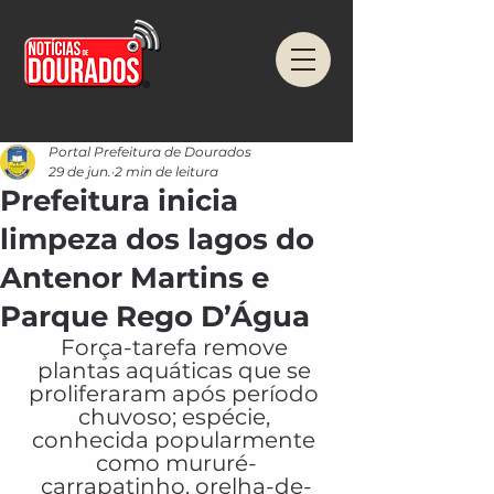
Portal Prefeitura de Dourados
29 de jun.
2 min de leitura
Prefeitura inicia
limpeza dos lagos do
Antenor Martins e
Parque Rego D’Água
Força-tarefa remove 
plantas aquáticas que se 
proliferaram após período 
chuvoso; espécie, 
conhecida popularmente 
como mururé-
carrapatinho, orelha-de-