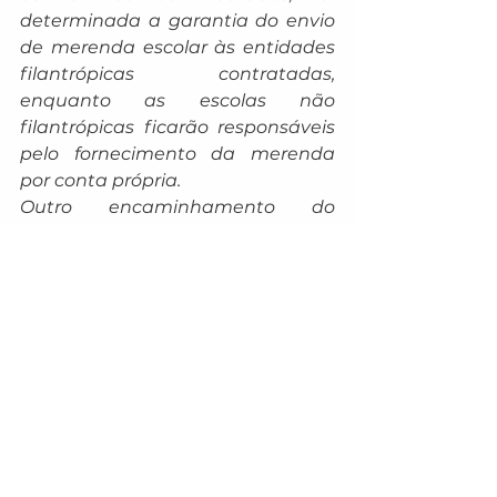
determinada a garantia do envio 
de merenda escolar às entidades 
filantrópicas contratadas, 
enquanto as escolas não 
filantrópicas ficarão responsáveis 
pelo fornecimento da merenda 
por conta própria.
Outro encaminhamento do 
prefeito Marçal Filho foi que a 
Secretaria Municipal de Educação 
assumisse a responsabilidade pelo 
fornecimento dos kits de material 
escolar e que as escolas 
contratadas pelo município 
ficariam responsáveis pelo 
fornecimento dos uniformes.
MAIS VAGAS