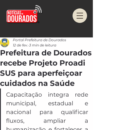
Portal Prefeitura de Dourados
12 de fev.
3 min de leitura
Prefeitura de Dourados
recebe Projeto Proadi
SUS para aperfeiçoar
cuidados na Saúde
Capacitação integra rede 
municipal, estadual e 
nacional para qualificar 
fluxos, ampliar a 
humanização e fortalecer a 