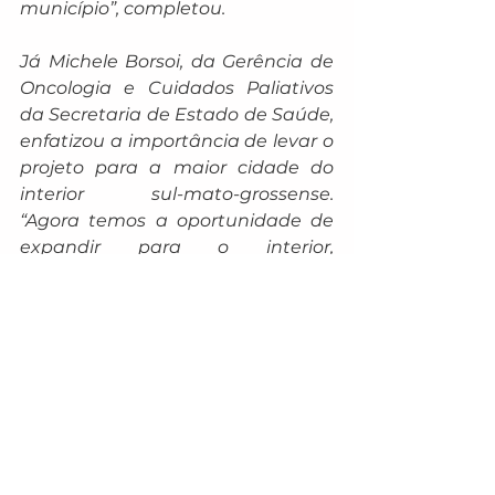
município”, completou.
Já Michele Borsoi, da Gerência de 
Oncologia e Cuidados Paliativos 
da Secretaria de Estado de Saúde, 
enfatizou a importância de levar o 
projeto para a maior cidade do 
interior sul-mato-grossense. 
“Agora temos a oportunidade de 
expandir para o interior, 
trabalhando em dois grandes 
eixos: a implantação de boas 
práticas em cuidados paliativos e 
a mudança nos processos de 
trabalho dos serviços envolvidos”, 
pontuou.
Michele ressaltou ainda a 
relevância da integração entre as 