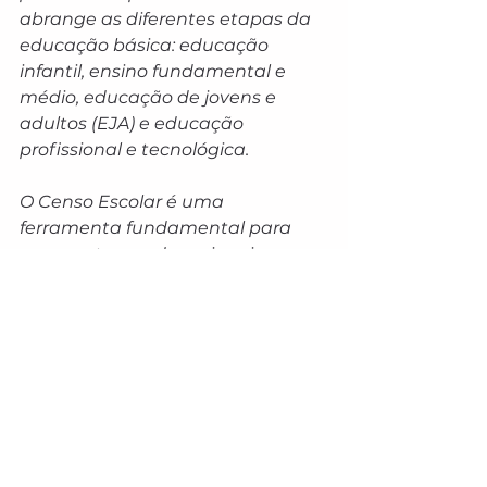
abrange as diferentes etapas da 
educação básica: educação 
infantil, ensino fundamental e 
médio, educação de jovens e 
adultos (EJA) e educação 
profissional e tecnológica. 
O Censo Escolar é uma 
ferramenta fundamental para 
que os atores educacionais 
possam compreender a situação 
educacional do país, das 
unidades federativas, dos 
municípios e do Distrito Federal, 
bem como das escolas e, com isso, 
acompanhar a efetividade das 
políticas públicas.