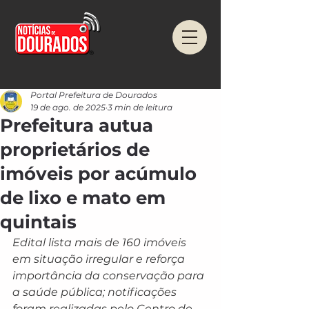
Portal Prefeitura de Dourados
19 de ago. de 2025
3 min de leitura
Prefeitura autua
proprietários de
imóveis por acúmulo
de lixo e mato em
quintais
Edital lista mais de 160 imóveis 
em situação irregular e reforça 
importância da conservação para 
a saúde pública; notificações 
foram realizadas pelo Centro de 