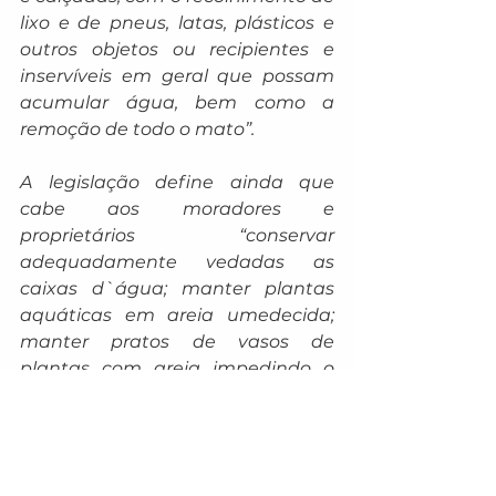
lixo e de pneus, latas, plásticos e 
outros objetos ou recipientes e 
inservíveis em geral que possam 
acumular água, bem como a 
remoção de todo o mato”.
A legislação define ainda que 
cabe aos moradores e 
proprietários “conservar 
adequadamente vedadas as 
caixas d`água; manter plantas 
aquáticas em areia umedecida; 
manter pratos de vasos de 
plantas com areia impedindo o 
acúmulo de águas (emersas) nos 
mesmos; tomar medidas para que 
os objetos, plantas ornamentais 
ou árvores que possam acumular 