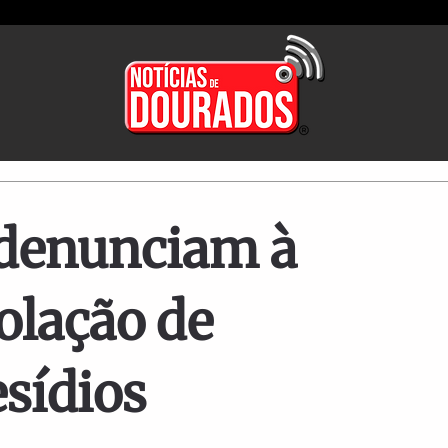
 denunciam à
olação de
esídios