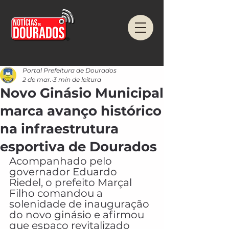
Portal Prefeitura de Dourados
2 de mar.
3 min de leitura
Novo Ginásio Municipal
marca avanço histórico
na infraestrutura
esportiva de Dourados
Acompanhado pelo 
governador Eduardo 
Riedel, o prefeito Marçal 
Filho comandou a 
solenidade de inauguração 
do novo ginásio e afirmou 
que espaço revitalizado 