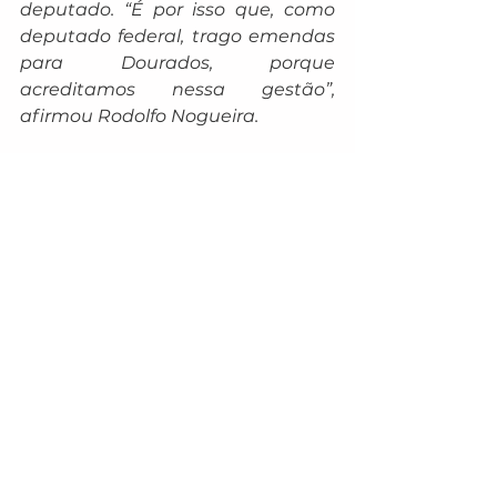
deputado. “É por isso que, como 
deputado federal, trago emendas 
para Dourados, porque 
acreditamos nessa gestão”, 
afirmou Rodolfo Nogueira.
Já o deputado estadual Zé 
Teixeira reforçou a união de 
esforços entre Governo do Estado 
e Prefeitura. Segundo ele, 
Dourados precisava de um ginásio 
moderno para fortalecer o esporte 
e oferecer um espaço adequado 
para que equipes e atletas 
possam treinar, competir e 
representar o município em alto 
nível. “Tudo isso é resultado da 
gestão transparente, séria e 
competente do prefeito Marçal 