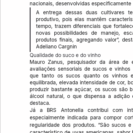
nacionais, desenvolvidas especificamente p
A entrega dessas duas cultivares te
produtivo, pois elas mantêm caracterís
tempo, trazem diferenciais que fortale
novas possibilidades de manejo, esc
produtos finais, agregando valor”, de
Adeliano Cargnin
Qualidade do suco e do vinho
Mauro Zanus, pesquisador da área de en
avaliações sensoriais de sucos e vinhos d
que tanto os sucos quanto os vinhos e
equilibrada, elevada intensidade de cor, bo
produzir bastante açúcar, os sucos são 
álcool natural, o que dispensa a adição
destaca.
Já a BRS Antonella contribui com int
especialmente indicada para compor corte
regularidade dos produtos. “São sucos e
característico de uvas americanas, sabor 