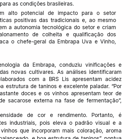
ara as condições brasileiras.
m alto potencial de impacto para o setor 
ticas positivas das tradicionais e, ao mesmo 
cem a autonomia tecnológica do setor e criam 
alonamento de colheita e qualificação dos 
staca o chefe-geral da Embrapa Uva e Vinho, 
ologia da Embrapa, conduziu vinificações e 
as novas cultivares. As análises identificaram 
laborados com a BRS Lis apresentam acidez 
a estrutura de taninos e excelente paladar. “Por 
bastante doces e os vinhos apresentam teor de 
 de sacarose externa na fase de fermentação”, 
ensidade de cor e rendimento. Portanto, é 
s industriais, pois eleva o padrão visual e a 
 vinhos que incorporam mais coloração, aroma 
balanceado, e boa estrutura de taninos”, pontua 