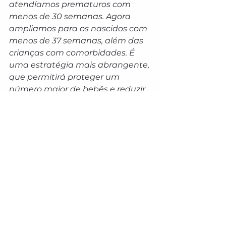
atendíamos prematuros com 
menos de 30 semanas. Agora 
ampliamos para os nascidos com 
menos de 37 semanas, além das 
crianças com comorbidades. É 
uma estratégia mais abrangente, 
que permitirá proteger um 
número maior de bebês e reduzir 
o risco de hospitalizações e 
agravamentos”, destaca.
Para organizar a implementação, 
a SES concluiu o fluxo 
operacional, realizou 
webconferência com os 79 
municípios e promove 
treinamentos específicos para 
equipes municipais e profissionais 
das maternidades, garantindo 