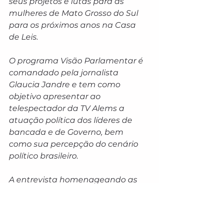
seus projetos e lutas para as 
mulheres de Mato Grosso do Sul 
para os próximos anos na Casa 
de Leis.
O programa Visão Parlamentar é 
comandado pela jornalista 
Glaucia Jandre e tem como 
objetivo apresentar ao 
telespectador da TV Alems a 
atuação política dos líderes de 
bancada e de Governo, bem 
como sua percepção do cenário 
político brasileiro. 
A entrevista homenageando as 
mulheres do Estado com as três 
deputadas que representam a 
classe feminina no Parlamento 