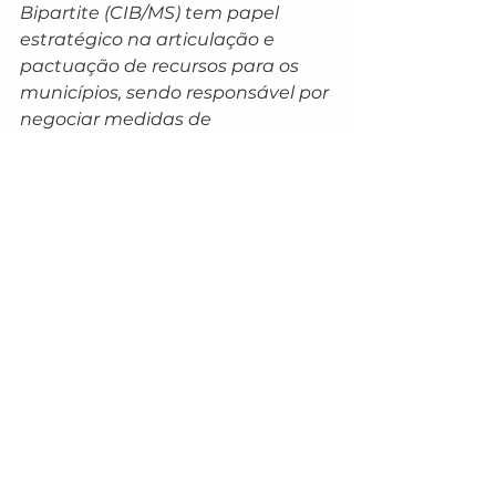
Bipartite (CIB/MS) tem papel 
estratégico na articulação e 
pactuação de recursos para os 
municípios, sendo responsável por 
negociar medidas de 
descentralização dos serviços, 
repassar recursos estaduais e 
estabelecer metas para o 
aprimoramento da assistência 
social. Essa atuação garante mais 
eficiência na gestão do SUAS e 
amplia o alcance das políticas 
públicas no estado.
A realização da reunião e do 
encontro de formação reforça o 
compromisso do governo com um 
Mato Grosso do Sul mais inclusivo 
e justo. Além de discutir soluções 