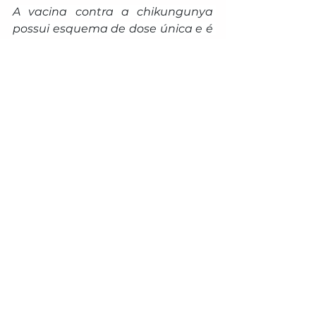
A vacina contra a chikungunya 
possui esquema de dose única e é 
indicada para pessoas com idade 
entre 18 e 59 anos. Por se tratar de 
um imunizante de vírus vivo 
atenuado, há restrições: não deve 
ser aplicada em gestantes, 
puérperas, pessoas 
imunocomprometidas ou com 
doenças crônicas 
descompensadas, além de 
indivíduos com histórico de reação 
alérgica grave a componentes da 
fórmula.
A definição do público-alvo e a 
condução da estratégia seguem 
as orientações do Ministério da 