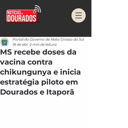
Portal do Governo de Mato Grosso do Sul
18 de abr.
2 min de leitura
MS recebe doses da
vacina contra
chikungunya e inicia
estratégia piloto em
Dourados e Itaporã