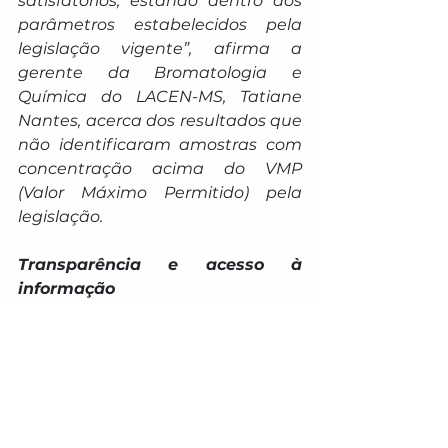
satisfatórios, estando dentro dos 
parâmetros estabelecidos pela 
legislação vigente”, afirma a 
gerente da Bromatologia e 
Química do LACEN-MS, Tatiane 
Nantes, acerca dos resultados que 
não identificaram amostras com 
concentração acima do VMP 
(Valor Máximo Permitido) pela 
legislação.
Transparência e acesso à 
informação
A gerente de Vigilância da 
Qualidade da Água para 
Consumo Humano da SES, 
Gabriela Conzolino, enfatiza que o 
trabalho desenvolvido possibilita 