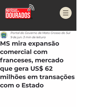
Portal do Governo de Mato Grosso do Sul
9 de jun.
3 min de leitura
MS mira expansão
comercial com
franceses, mercado
que gera US$ 62
milhões em transações
com o Estado