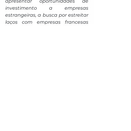
apresentar oportunidades de 
investimento a empresas 
estrangeiras, a busca por estreitar 
laços com empresas francesas 
fortalece a dinâmica do mercado 
local e sua capacidade de 
diversificação. Além disso, o 
histórico das relações comerciais 
entre o Estado e o país euripeu 
mostra potencial para expansão. 
O maior volume de exportações 
sul-mato-grossenses para a 
França foi registrado em 2009, 
quando as vendas externas 
atingiram US$ 104,25 milhões.
No fluxo inverso, as importações 
provenientes da França também 
apresentaram crescimento. Em 