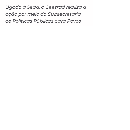
Ligado à Sead, o Ceesrad realiza a 
ação por meio da Subsecretaria 
de Políticas Públicas para Povos 
Indígenas, das Coordenações 
Regionais da Funai de Ponta Porã 
e Dourados, e do Distrito Sanitário 
Especial Indígena.
Sobre o Ceesrad
O Ceesrad é um comitê que reúne 
diversas instituições com o 
objetivo de garantir que toda a 
população de Mato Grosso do Sul 
tenha acesso a documentos 
básicos, como certidão de 
nascimento, CPF e carteira de 
identidade. O comitê promove 